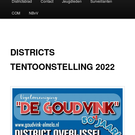
Districtsblad
Contact
Jeugdleden
Surveillanten
COM
NBvV
DISTRICTS
TENTOONSTELLING 2022