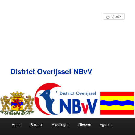
Spring
naar
Zoek
de
primaire
inhoud
District Overijssel NBvV
Nieuws
Home
Bestuur
Afdelingen
Agenda
Hoofdmenu