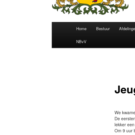
Home
Bestuur
Afdeling
Hoofdmenu
NBvV
Jeu
We kwamen 
De eersten
lekker een 
Om 9 uur b