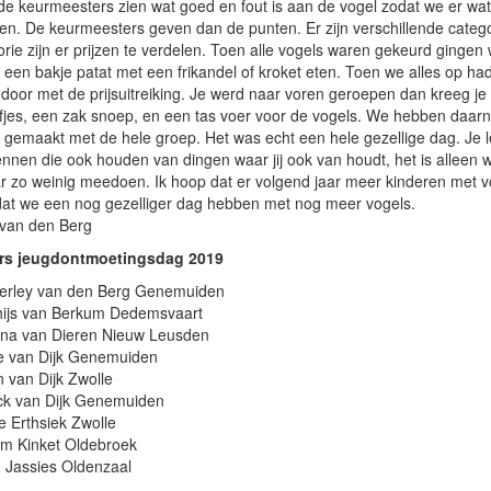
de keurmeesters zien wat goed en fout is aan de vogel zodat we er wa
en. De keurmeesters geven dan de punten. Er zijn verschillende catego
orie zijn er prijzen te verdelen. Toen alle vogels waren gekeurd gingen
 een bakje patat met een frikandel of kroket eten. Toen we alles op h
door met de prijsuitreiking. Je werd naar voren geroepen dan kreeg je
efjes, een zak snoep, en een tas voer voor de vogels. We hebben daar
 gemaakt met de hele groep. Het was echt een hele gezellige dag. Je l
nen die ook houden van dingen waar jij ook van houdt, het is alleen 
r zo weinig meedoen. Ik hoop dat er volgend jaar meer kinderen met v
at we een nog gezelliger dag hebben met nog meer vogels.
 van den Berg
rs jeugdontmoetingsdag 2019
erley van den Berg Genemuiden
hijs van Berkum Dedemsvaart
ina van Dieren Nieuw Leusden
e van Dijk Genemuiden
 van Dijk Zwolle
ick van Dijk Genemuiden
e Erthsiek Zwolle
am Kinket Oldebroek
n Jassies Oldenzaal