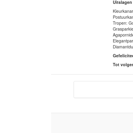
Uitslagen
Kleurkanar
Postuurkan
Tropen: G
Grasparkie
Agapornide
Elegantpar
Diamantdui
Gefelicite
Tot volge