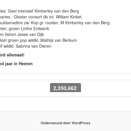
ies: Geel intensief Kimberley van den Berg
aries : Gloster consort db int. William Kinket
ouldamadine zw. Kop gr. roodsn. M Kimberley van den Berg
ten: groen Linthe Erdsieck
n fisheri Jesse van Dijk
kiet groen pop wildkl. Mathijs van Berkum
f wildkl. Sabrina van Dieren
erd allemaal!
nd jaar in Heeten
2,350,662
2,350,662
Ondersteund door WordPress