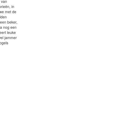
t van
rieën, in
 we met de
adden
 een beker,
na nog een
eert leuke
wel jammer
ogels