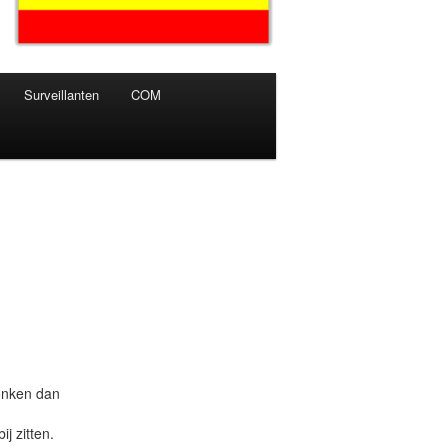
Surveillanten
COM
onken dan
j zitten.