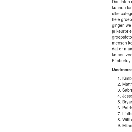
Dan laten 
kunnen ler
elke categ
hele groep
gingen we 
je keurbri
groepsfoto
mensen ken
dat er maa
komen zod
Kimberley
Deelneme
Kimb
Matt
Sabr
Jess
Bryan
Patr
Linth
Willi
Mila