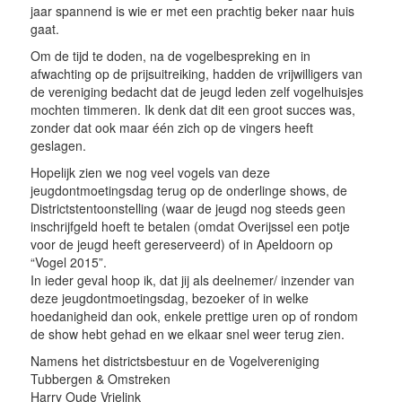
jaar spannend is wie er met een prachtig beker naar huis
gaat.
Om de tijd te doden, na de vogelbespreking en in
afwachting op de prijsuitreiking, hadden de vrijwilligers van
de vereniging bedacht dat de jeugd leden zelf vogelhuisjes
mochten timmeren. Ik denk dat dit een groot succes was,
zonder dat ook maar één zich op de vingers heeft
geslagen.
Hopelijk zien we nog veel vogels van deze
jeugdontmoetingsdag terug op de onderlinge shows, de
Districtstentoonstelling (waar de jeugd nog steeds geen
inschrijfgeld hoeft te betalen (omdat Overijssel een potje
voor de jeugd heeft gereserveerd) of in Apeldoorn op
“Vogel 2015”.
In ieder geval hoop ik, dat jij als deelnemer/ inzender van
deze jeugdontmoetingsdag, bezoeker of in welke
hoedanigheid dan ook, enkele prettige uren op of rondom
de show hebt gehad en we elkaar snel weer terug zien.
Namens het districtsbestuur en de Vogelvereniging
Tubbergen & Omstreken
Harry Oude Vrielink