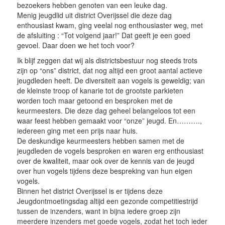
bezoekers hebben genoten van een leuke dag.
Menig jeugdlid uit district Overijssel die deze dag
enthousiast kwam, ging veelal nog enthousiaster weg, met
de afsluiting : “Tot volgend jaar!” Dat geeft je een goed
gevoel. Daar doen we het toch voor?
Ik blijf zeggen dat wij als districtsbestuur nog steeds trots
zijn op “ons” district, dat nog altijd een groot aantal actieve
jeugdleden heeft. De diversiteit aan vogels is geweldig; van
de kleinste troop of kanarie tot de grootste parkieten
worden toch maar getoond en besproken met de
keurmeesters. Die deze dag geheel belangeloos tot een
waar feest hebben gemaakt voor “onze” jeugd. En……….,
iedereen ging met een prijs naar huis.
De deskundige keurmeesters hebben samen met de
jeugdleden de vogels besproken en waren erg enthousiast
over de kwaliteit, maar ook over de kennis van de jeugd
over hun vogels tijdens deze bespreking van hun eigen
vogels.
Binnen het district Overijssel is er tijdens deze
Jeugdontmoetingsdag altijd een gezonde competitiestrijd
tussen de inzenders, want in bijna iedere groep zijn
meerdere inzenders met goede vogels, zodat het toch ieder