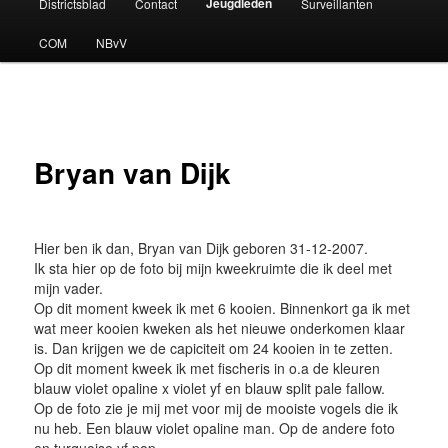
Jeugdleden
Districtsblad
Contact
Surveillanten
COM
NBvV
Bryan van Dijk
Hier ben ik dan, Bryan van Dijk geboren 31-12-2007.
Ik sta hier op de foto bij mijn kweekruimte die ik deel met
mijn vader.
Op dit moment kweek ik met 6 kooien. Binnenkort ga ik met
wat meer kooien kweken als het nieuwe onderkomen klaar
is. Dan krijgen we de capiciteit om 24 kooien in te zetten.
Op dit moment kweek ik met fischeris in o.a de kleuren
blauw violet opaline x violet yf en blauw split pale fallow.
Op de foto zie je mij met voor mij de mooiste vogels die ik
nu heb. Een blauw violet opaline man. Op de andere foto
en turquoise yf pop.